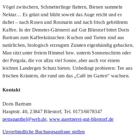
Vögel zwitschern, Schmetterlinge flattern, Bienen sammeln
Nektar… Es grünt und blüht soweit das Auge reicht und es
duftet – nach Rosen und Rosmarin und nach frisch gebrühtem
Kaffee. In der Demeter-Gärtnerei auf Gut Bliestorf bittet Doris
Bartram zum Kaffeekränzchen: Kuchen und Torten sind aus
natürlichen, biologisch erzeugten Zutaten eigenhändig gebacken.
Man sitzt unter freiem Himmel bzw. unterm Sonnenschirm oder
der Pergola, die vor allzu viel Sonne, aber auch vor einem
leichten Landregen Schutz bieten. Unbedingt probieren: Tee aus
frischen Kräutern, die rund um das „Café im Garten“ wachsen.
Kontakt
Doris Bartram
Hauptstr. 40, 23847 Bliestorf, Tel. 0173/6078347
petrapanthel@web.de
,
www.gaertnerei-gut-bliestorf.de
Unverbindliche Buchungsanfrage stellen