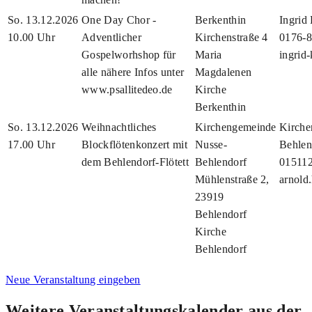
So. 13.12.2026
One Day Chor -
Berkenthin
Ingrid
10.00 Uhr
Adventlicher
Kirchenstraße 4
0176-
Gospelworhshop für
Maria
ingrid
alle nähere Infos unter
Magdalenen
www.psallitedeo.de
Kirche
Berkenthin
So. 13.12.2026
Weihnachtliches
Kirchengemeinde
Kirche
17.00 Uhr
Blockflötenkonzert mit
Nusse-
Behlen
dem Behlendorf-Flötett
Behlendorf
01511
Mühlenstraße 2,
arnold
23919
Behlendorf
Kirche
Behlendorf
Neue Veranstaltung eingeben
Weitere Veranstaltungskalender aus der