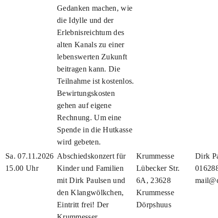
Gedanken machen, wie
die Idylle und der
Erlebnisreichtum des
alten Kanals zu einer
lebenswerten Zukunft
beitragen kann. Die
Teilnahme ist kostenlos.
Bewirtungskosten
gehen auf eigene
Rechnung. Um eine
Spende in die Hutkasse
wird gebeten.
Sa. 07.11.2026
Abschiedskonzert für
Krummesse
Dirk P
15.00 Uhr
Kinder und Familien
Lübecker Str.
01628
mit Dirk Paulsen und
6A, 23628
mail@d
den Klangwölkchen,
Krummesse
Eintritt frei! Der
Dörpshuus
Krummesser