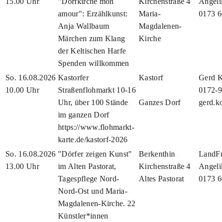
15.00 Uhr
"Dorfkirche mon
Kirchenstraße 4
Angeli
amour": Erzählkunst:
Maria-
0173 
Anja Wallbaum
Magdalenen-
Märchen zum Klang
Kirche
der Keltischen Harfe
Spenden willkommen
So. 16.08.2026
Kastorfer
Kastorf
Gerd 
10.00 Uhr
Straßenflohmarkt 10-16
0172-
Uhr, über 100 Stände
Ganzes Dorf
gerd.
im ganzen Dorf
https://www.flohmarkt-
karte.de/kastorf-2026
So. 16.08.2026
"Dörfer zeigen Kunst"
Berkenthin
LandFr
13.00 Uhr
im Alten Pastorat,
Kirchenstraße 4
Angeli
Tagespflege Nord-
Altes Pastorat
0173 
Nord-Ost und Maria-
Magdalenen-Kirche. 22
Künstler*innen