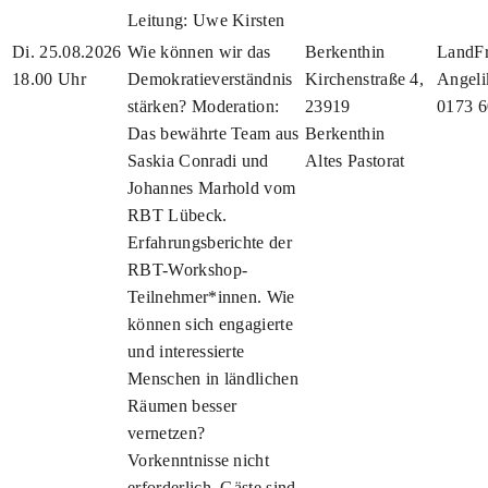
Leitung: Uwe Kirsten
Di. 25.08.2026
Wie können wir das
Berkenthin
LandFr
18.00 Uhr
Demokratieverständnis
Kirchenstraße 4,
Angeli
stärken? Moderation:
23919
0173 
Das bewährte Team aus
Berkenthin
Saskia Conradi und
Altes Pastorat
Johannes Marhold vom
RBT Lübeck.
Erfahrungsberichte der
RBT-Workshop-
Teilnehmer*innen. Wie
können sich engagierte
und interessierte
Menschen in ländlichen
Räumen besser
vernetzen?
Vorkenntnisse nicht
erforderlich. Gäste sind