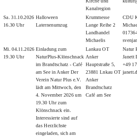
Kirche und
kultur
Kanalregion
Sa. 31.10.2026
Halloween
Krummesse
CDU K
16.30 Uhr
Laternenumzug
Lange Reihe 2
Michae
Landhandel
01736
Michaelis
svenja
Mi. 04.11.2026
Einladung zum
Lankau OT
Natur P
19.30 Uhr
NaturPlus-Klönschnack
Anker
Janett
im Brandtschatz - Café
Hauptstraße 5,
+49 17
am See in Anker Der
23881 Lnkau OT
janett
Verein Natur Plus e.V.
Anker
lädt am Mittwoch, den
Brandtschatz
4. November 2026 um
Café am See
19.30 Uhr zum
Klönschnack ein.
Interessierte sind auf
das Herzlichste
eingeladen, sich am