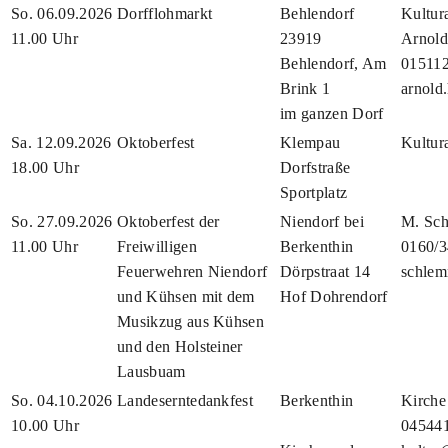
So. 06.09.2026
Dorfflohmarkt
Behlendorf
Kultur
11.00 Uhr
23919
Arnold
Behlendorf, Am
01511
Brink 1
arnold
im ganzen Dorf
Sa. 12.09.2026
Oktoberfest
Klempau
Kultur
18.00 Uhr
Dorfstraße
Sportplatz
So. 27.09.2026
Oktoberfest der
Niendorf bei
M. Sc
11.00 Uhr
Freiwilligen
Berkenthin
0160/
Feuerwehren Niendorf
Dörpstraat 14
schle
und Kühsen mit dem
Hof Dohrendorf
Musikzug aus Kühsen
und den Holsteiner
Lausbuam
So. 04.10.2026
Landeserntedankfest
Berkenthin
Kirche
10.00 Uhr
04544