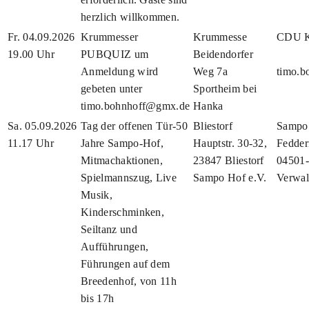
herzlich willkommen.
Fr. 04.09.2026
Krummesser
Krummesse
CDU K
19.00 Uhr
PUBQUIZ um
Beidendorfer
Anmeldung wird
Weg 7a
timo.
gebeten unter
Sportheim bei
timo.bohnhoff@gmx.de
Hanka
Sa. 05.09.2026
Tag der offenen Tür-50
Bliestorf
Sampo 
11.17 Uhr
Jahre Sampo-Hof,
Hauptstr. 30-32,
Fedder
Mitmachaktionen,
23847 Bliestorf
04501-
Spielmannszug, Live
Sampo Hof e.V.
Verwa
Musik,
Kinderschminken,
Seiltanz und
Aufführungen,
Führungen auf dem
Breedenhof, von 11h
bis 17h