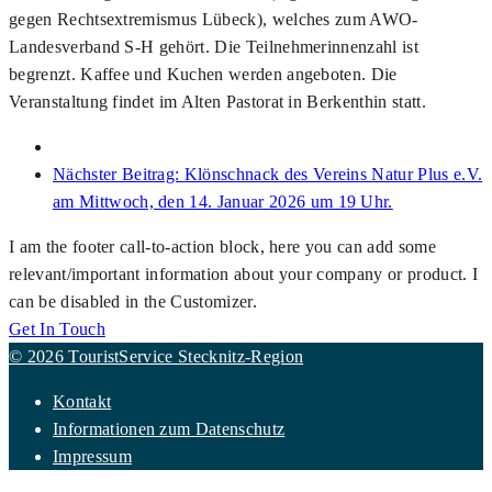
gegen Rechtsextremismus Lübeck), welches zum AWO-
Landesverband S-H gehört. Die Teilnehmerinnenzahl ist
begrenzt. Kaffee und Kuchen werden angeboten. Die
Veranstaltung findet im Alten Pastorat in Berkenthin statt.
Nächster Beitrag:
Klönschnack des Vereins Natur Plus e.V.
am Mittwoch, den 14. Januar 2026 um 19 Uhr.
I am the footer call-to-action block, here you can add some
relevant/important information about your company or product. I
can be disabled in the Customizer.
Get In Touch
© 2026 TouristService Stecknitz-Region
Kontakt
Informationen zum Datenschutz
Impressum