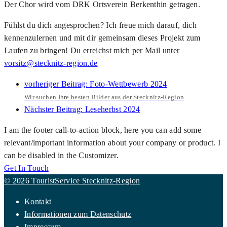
Der Chor wird vom DRK Ortsverein Berkenthin getragen.
Fühlst du dich angesprochen? Ich freue mich darauf, dich
kennenzulernen und mit dir gemeinsam dieses Projekt zum
Laufen zu bringen! Du erreichst mich per Mail unter
vorsitz@stecknitz-region.de
vorheriger Beitrag:
Foto-Wettbewerb 2024
Wir suchen Ihre besten Bilder aus der Stecknitz-Region
Nächster Beitrag:
Leseherbst 2024
I am the footer call-to-action block, here you can add some
relevant/important information about your company or product. I
can be disabled in the Customizer.
Get In Touch
© 2026 TouristService Stecknitz-Region
Kontakt
Informationen zum Datenschutz
Impressum